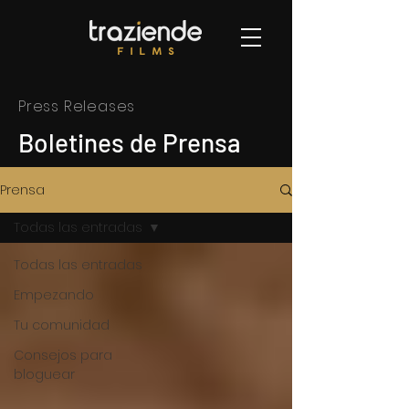
Press Releases
Boletines de Prensa
Prensa
Todas las entradas
Todas las entradas
Empezando
Tu comunidad
Consejos para
bloguear