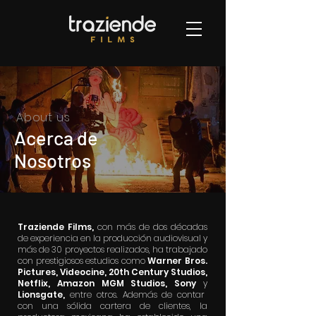
About us
Acerca de
Nosotros
Traziende Films,
con más de dos décadas
de experiencia en la producción audiovisual y
más de 30 proyectos realizados, ha trabajado
con prestigiosos estudios como
Warner Bros.
Pictures, Videocine, 20th Century Studios,
Netflix, Amazon MGM Studios, Sony
y
Lionsgate,
entre otros. Además de contar
con una sólida cartera de clientes, la