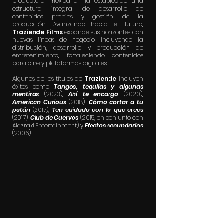
productora mexicana ha establecido una
estructura integral de desarrollo de
contenidos propios y gestión de la
producción. Avanzando hacia el futuro,
Traziende Films
expande sus horizontes con
nuevas líneas de negocio, incluyendo la
distribución, desarrollo y producción de
entretenimiento, fortaleciendo contenidos
para cine y plataformas digitales.
Algunos de los títulos de
Traziende
incluyen
éxitos como
Tangos, tequilas y algunas
mentiras
(2023),
Ahí te encargo
(2020),
American Curious
(2018),
Cómo cortar a tu
patán
(2017),
Ten cuidado con lo que crees
(2017),
Club de Cuervos
(2015, en conjunto con
Alazraki Entertainment) y
Efectos secundarios
(2006).