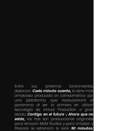
Entre sus próximos lanzamientos,
destacan:
Cada minuto cuenta,
la serie más
ambiciosa producida en Latinoamérica por
una plataforma que revolucionará el
panorama al ser la primera en utilizar
tecnología de Virtual Production a gran
escala,
Contigo en el futuro
y
Ahora que no
estás,
las tres son producciones originales
para Amazon MGM Studios y para Univision y
Peacock se estrenará la serie
90 minutos.