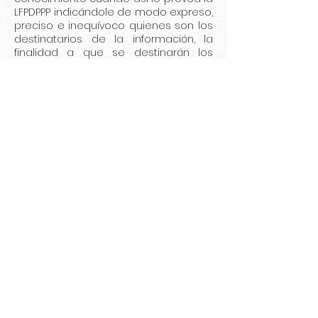
LFPDPPP indicándole de modo expreso,
preciso e inequívoco quienes son los
destinatarios de la información, la
finalidad a que se destinarán los
datos, y la naturaleza de los datos
cedidos, o en su caso cuando la
LFPDPPP lo establezca, previamente se
solicitará el consentimiento
inequívoco, específico e informado
del usuario.
G) CALIDAD DE LOS DATOS.
Se advierte
al usuario que, salvo la existencia de
una representación legalmente
constituida, ningún usuario puede
utilizar la identidad de otra persona y
comunicar sus datos personales, por
lo que el usuario en todo momento
deberá tener en cuenta que, si utiliza
el correo electrónico, solo puede
incluir datos personales
correspondientes a su propia
identidad y que sean adecuados,