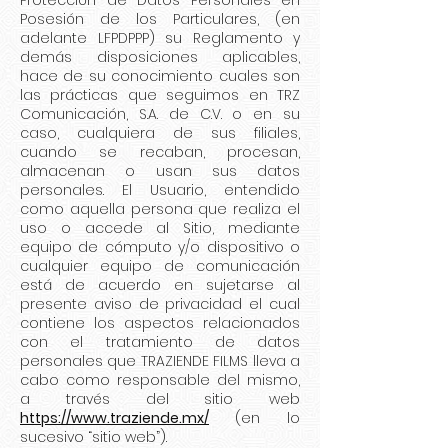
Protección de Datos Personales en
Posesión de los Particulares, (en
adelante LFPDPPP) su Reglamento y
demás disposiciones aplicables,
hace de su conocimiento cuales son
las prácticas que seguimos en TRZ
Comunicación, S.A. de C.V. o en su
caso, cualquiera de sus filiales,
cuando se recaban, procesan,
almacenan o usan sus datos
personales. El Usuario, entendido
como aquella persona que realiza el
uso o accede al Sitio, mediante
equipo de cómputo y/o dispositivo o
cualquier equipo de comunicación
está de acuerdo en sujetarse al
presente aviso de privacidad el cual
contiene los aspectos relacionados
con el tratamiento de datos
personales que TRAZIENDE FILMS lleva a
cabo como responsable del mismo,
a través del sitio web
https://www.traziende.mx/
(en lo
sucesivo “sitio web”).