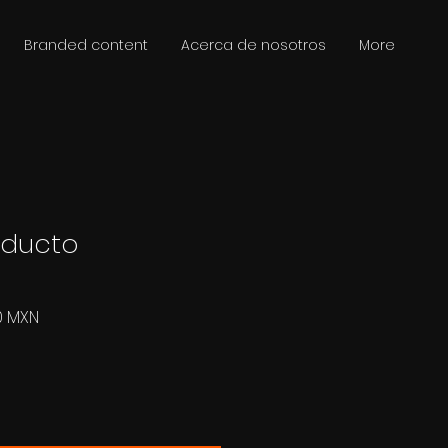
Branded content
Acerca de nosotros
More
oducto
o
Precio
0 MXN
de
oferta