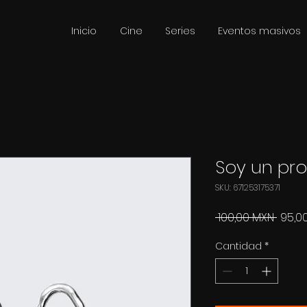
Inicio
Cine
Series
Eventos masivos
Soy un pr
SKU: 671253175371
Preci
 100,00 MXN 
95,0
Cantidad
*