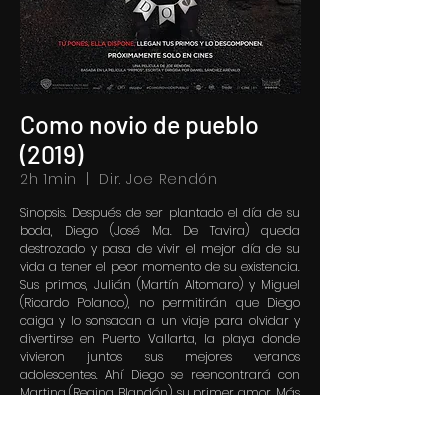
Como novio de pueblo
(2019)
2h 1min | Dir. Joe Rendón
Sinopsis.
Después de ser plantado el día de su
boda, Diego (José Ma. De Tavira) queda
destrozado y pasa de vivir el mejor día de su
vida a tener el peor momento de su existencia.
Sus primos, Julián (Martín Altomaro) y Miguel
(Ricardo Polanco), no permitirán que Diego
caiga y lo sonsacan a un viaje para olvidar y
divertirse en Puerto Vallarta, la playa donde
vivieron juntos sus mejores veranos
adolescentes. Ahí Diego se reencontrará con
Martina (Regina Blandón), su primer amor. Más
que un viaje de olvido, esta aventura se
convertirá en un reencuentro con el pasado, la
amistad perdida y el enfrentamiento de